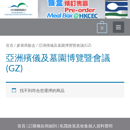
Skip
to
content
0
Main
Menu
首頁
/
參展商飯盒
/ 亞洲殯儀及墓園博覽暨會議(GZ)
亞洲殯儀及墓園博覽暨會議
(GZ)
找不到符合您選擇的商品
首頁
|
訂購條款與細則
|
私隱政策及收集個人資料聲明