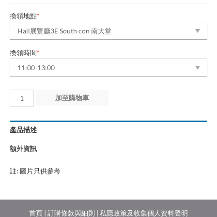
換領地點
*
換領時間
*
第
加至購物車
1
天
產品描述
(18/6/2026)
數
額外資訊
量
註: 圖片只供參考
首頁
|
訂購條款與細則
|
私隱政策及收集個人資料聲明