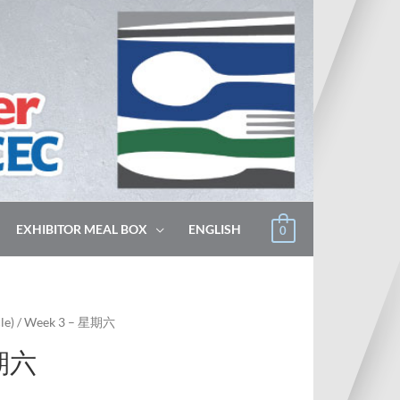
EXHIBITOR MEAL BOX
ENGLISH
0
le)
/ Week 3 – 星期六
星期六