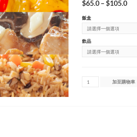
$
65.0
–
$
105.0
飯盒
飲品
Week
加至購物車
3
–
星
期
六
數